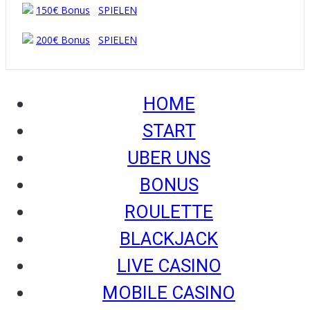
150€ Bonus
SPIELEN
200€ Bonus
SPIELEN
HOME
START
UBER UNS
BONUS
ROULETTE
BLACKJACK
LIVE CASINO
MOBILE CASINO