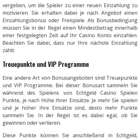
vergeben, um die Spieler zu einer neuen Einzahlung zu
motivieren. Sie erhalten dabei je nach Angebot einen
Einzahlungsbonus oder Freispiele. Als Bonusbedingung
müssen Sie in der Regel einen Mindestbetrag innerhalb
einer festgelegten Zeit auf Ihr Casino Konto einzahlen.
Beachten Sie dabei, dass nur Ihre nächste Einzahlung
zählt.
Treuepunkte und VIP Programme
Eine andere Art von Bonusangeboten sind Treuepunkte
und VIP Programme. Bei dieser Bonusart sammeln Sie
während des Spielens von Echtgeld Casino Spielen
Punkte, je nach Höhe Ihrer Einsätze. Je mehr Sie spielen
und je höher Ihre Einsätze sind, desto mehr Punkte
sammeln Sie. In der Regel ist es dabei egal, ob Sie
gewinnen oder verlieren.
Diese Punkte können Sie anschließend in Echtgeld,