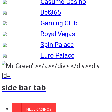
Casumo Casino
Bet365
Gaming Club
Royal Vegas
Spin Palace
Euro Palace
side bar tab
NEUE CASINOS