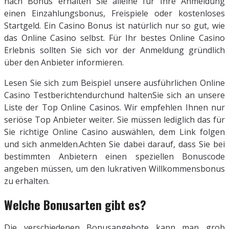
nach Bonus erhalten Sie alleine für Ihre Anmeldung
einen Einzahlungsbonus, Freispiele oder kostenloses
Startgeld. Ein Casino Bonus ist natürlich nur so gut, wie
das Online Casino selbst. Für Ihr bestes Online Casino
Erlebnis sollten Sie sich vor der Anmeldung gründlich
über den Anbieter informieren.
Lesen Sie sich zum Beispiel unsere ausführlichen Online
Casino Testberichtendurchund haltenSie sich an unsere
Liste der Top Online Casinos. Wir empfehlen Ihnen nur
seriöse Top Anbieter weiter. Sie müssen lediglich das für
Sie richtige Online Casino auswählen, dem Link folgen
und sich anmelden.Achten Sie dabei darauf, dass Sie bei
bestimmten Anbietern einen speziellen Bonuscode
angeben müssen, um den lukrativen Willkommensbonus
zu erhalten.
Welche Bonusarten gibt es?
Die verschiedenen Bonusangebote kann man grob