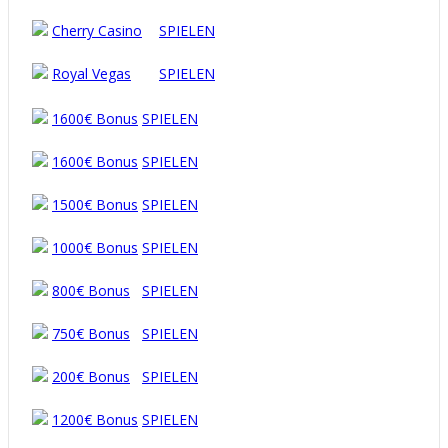
Cherry Casino
SPIELEN
Royal Vegas
SPIELEN
1600€ Bonus
SPIELEN
1600€ Bonus
SPIELEN
1500€ Bonus
SPIELEN
1000€ Bonus
SPIELEN
800€ Bonus
SPIELEN
750€ Bonus
SPIELEN
200€ Bonus
SPIELEN
1200€ Bonus
SPIELEN