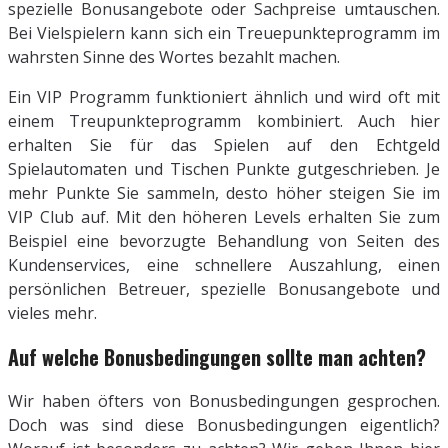
spezielle Bonusangebote oder Sachpreise umtauschen.
Bei Vielspielern kann sich ein Treuepunkteprogramm im
wahrsten Sinne des Wortes bezahlt machen.
Ein VIP Programm funktioniert ähnlich und wird oft mit
einem Treupunkteprogramm kombiniert. Auch hier
erhalten Sie für das Spielen auf den Echtgeld
Spielautomaten und Tischen Punkte gutgeschrieben. Je
mehr Punkte Sie sammeln, desto höher steigen Sie im
VIP Club auf. Mit den höheren Levels erhalten Sie zum
Beispiel eine bevorzugte Behandlung von Seiten des
Kundenservices, eine schnellere Auszahlung, einen
persönlichen Betreuer, spezielle Bonusangebote und
vieles mehr.
Auf welche Bonusbedingungen sollte man achten?
Wir haben öfters von Bonusbedingungen gesprochen.
Doch was sind diese Bonusbedingungen eigentlich?