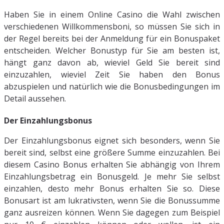
Haben Sie in einem Online Casino die Wahl zwischen
verschiedenen Willkommensboni, so müssen Sie sich in
der Regel bereits bei der Anmeldung für ein Bonuspaket
entscheiden. Welcher Bonustyp für Sie am besten ist,
hängt ganz davon ab, wieviel Geld Sie bereit sind
einzuzahlen, wieviel Zeit Sie haben den Bonus
abzuspielen und natürlich wie die Bonusbedingungen im
Detail aussehen.
Der Einzahlungsbonus
Der Einzahlungsbonus eignet sich besonders, wenn Sie
bereit sind, selbst eine größere Summe einzuzahlen. Bei
diesem Casino Bonus erhalten Sie abhängig von Ihrem
Einzahlungsbetrag ein Bonusgeld. Je mehr Sie selbst
einzahlen, desto mehr Bonus erhalten Sie so. Diese
Bonusart ist am lukrativsten, wenn Sie die Bonussumme
ganz ausreizen können. Wenn Sie dagegen zum Beispiel