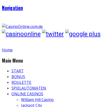
Navigation
Home
Main Menu
START
BONUS
ROULETTE
SPIELAUTOMATEN
ONLINE CASINOS
William Hill Casino
Jackpot City