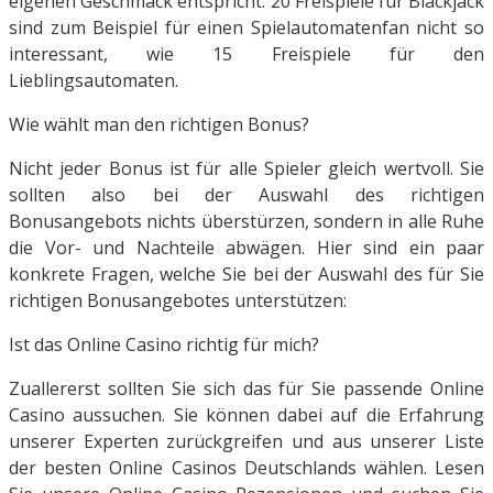
eigenen Geschmack entspricht. 20 Freispiele für Blackjack
sind zum Beispiel für einen Spielautomatenfan nicht so
interessant, wie 15 Freispiele für den
Lieblingsautomaten.
Wie wählt man den richtigen Bonus?
Nicht jeder Bonus ist für alle Spieler gleich wertvoll. Sie
sollten also bei der Auswahl des richtigen
Bonusangebots nichts überstürzen, sondern in alle Ruhe
die Vor- und Nachteile abwägen. Hier sind ein paar
konkrete Fragen, welche Sie bei der Auswahl des für Sie
richtigen Bonusangebotes unterstützen:
Ist das Online Casino richtig für mich?
Zuallererst sollten Sie sich das für Sie passende Online
Casino aussuchen. Sie können dabei auf die Erfahrung
unserer Experten zurückgreifen und aus unserer Liste
der besten Online Casinos Deutschlands wählen. Lesen