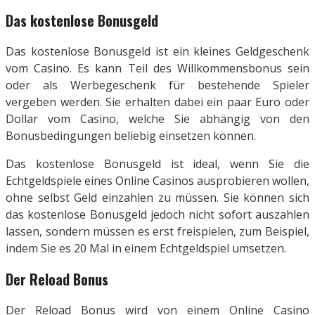
Das kostenlose Bonusgeld
Das kostenlose Bonusgeld ist ein kleines Geldgeschenk
vom Casino. Es kann Teil des Willkommensbonus sein
oder als Werbegeschenk für bestehende Spieler
vergeben werden. Sie erhalten dabei ein paar Euro oder
Dollar vom Casino, welche Sie abhängig von den
Bonusbedingungen beliebig einsetzen können.
Das kostenlose Bonusgeld ist ideal, wenn Sie die
Echtgeldspiele eines Online Casinos ausprobieren wollen,
ohne selbst Geld einzahlen zu müssen. Sie können sich
das kostenlose Bonusgeld jedoch nicht sofort auszahlen
lassen, sondern müssen es erst freispielen, zum Beispiel,
indem Sie es 20 Mal in einem Echtgeldspiel umsetzen.
Der Reload Bonus
Der Reload Bonus wird von einem Online Casino